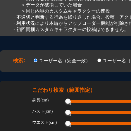
＞データが破損していた場合
＞同じ内容のカスタムキャラクターの連投
・不適切と判断する行為を繰り返した場合、投稿・アク
・利用状況により本編からアップローダー機能が削除さ
・初回同梱カスタムキャラクターの投稿はできません。
検索:
ユーザー名（完全一致）
ユーザー名
こだわり検索（範囲指定）
身長(cm)
バスト(cm)
ウエスト(cm)