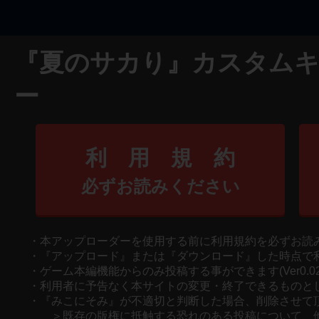
『夏のサカり』カスタム
ー
利 用 規 約
必ずお読みください
・本アップローダーを使用する前に利用規約を必ずお読
・『アップロード』または『ダウンロード』した時点で
・ゲーム本編機能からのみ投稿する事ができます(Ver0.0
・利用者に予告なく本サイトの変更・終了できるものと
・『みこにそみ』が不適切と判断した場合、削除させて
＞既存の版権に抵触する恐れのある投稿について、他