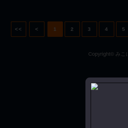
<<
<
1
2
3
4
5
Copyright© みこに