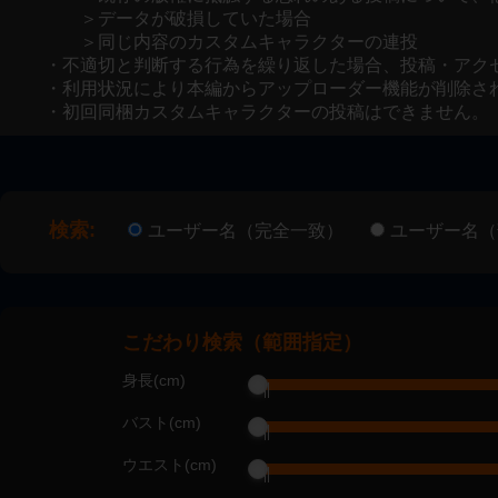
＞データが破損していた場合
＞同じ内容のカスタムキャラクターの連投
・不適切と判断する行為を繰り返した場合、投稿・アク
・利用状況により本編からアップローダー機能が削除さ
・初回同梱カスタムキャラクターの投稿はできません。
検索:
ユーザー名（完全一致）
ユーザー名
こだわり検索（範囲指定）
身長(cm)
バスト(cm)
ウエスト(cm)