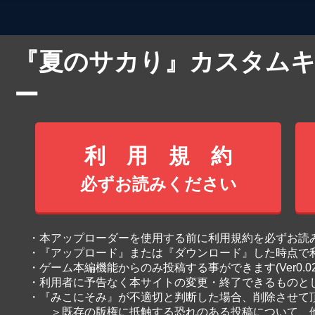
『夏のサカり』カスタム
ー
利 用 規 約
必ずお読みください
・本アップローダーを使用する前に利用規約を必ずお読
・『アップロード』または『ダウンロード』した時点で
・ゲーム本編機能からのみ投稿する事ができます(Ver0.0
・利用者に予告なく本サイトの変更・終了できるものと
・『みこにそみ』が不適切と判断した場合、削除させて
＞既存の版権に抵触する恐れのある投稿について、他